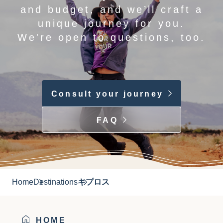
and budget, and we’ll craft a
unique journey for you.
We're open to questions, too.
Consult your journey
FAQ
Home
Destinations
キプロス
HOME