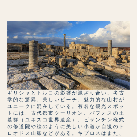
ギリシャとトルコの影響が混ざり合い、考古
学的な驚異、美しいビーチ、魅力的な山村が
ユニークに混在している。有名な観光スポッ
トには、古代都市クーリオン、パフォスの王
墓群（ユネスコ世界遺産）、ビザンチン様式
の修道院や絵のように美しい小道が自慢のト
ロオドス山脈などがある。キプロスはまた、