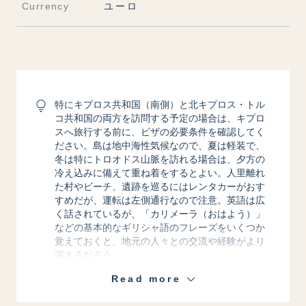
Currency
ユーロ
特にキプロス共和国（南側）と北キプロス・トル
コ共和国の両方を訪問する予定の場合は、キプロ
スへ旅行する前に、ビザの必要条件を確認してく
ださい。島は地中海性気候なので、夏は軽装で、
冬は特にトロオドス山脈を訪れる場合は、夕方の
冷え込みに備えて重ね着をするとよい。人里離れ
た村やビーチ、遺跡を巡るにはレンタカーがおす
すめだが、運転は左側通行なので注意。英語は広
く話されているが、「カリメーラ（おはよう）」
などの基本的なギリシャ語のフレーズをいくつか
覚えておくと、地元の人々との交流や経験がより
深まるだろう。
Read more