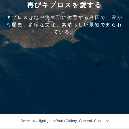
再びキプロスを愛する
キプロスは地中海東部に位置する島国で、豊か
な歴史、多様な文化、素晴らしい景観で知られ
ている。
Overview
Highlights
Photo Gallery
General
Contact