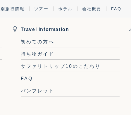
ング・アドベンチャー
国別旅行情報
ツアー
ホテル
会社概要
FAQ
ング・アドベンチャー
Yumie
2025-05-24T04:34:06
Travel Information
初めての方へ
持ち物ガイド
サファリトリップ10のこだわり
FAQ
パンフレット