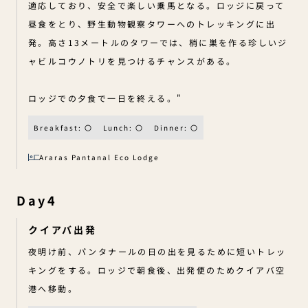
適応しており、安全で楽しい乗馬となる。ロッジに戻って
昼食をとり、野生動物観察タワーへのトレッキングに出
発。高さ13メートルのタワーでは、梢に巣を作る珍しいジ
ャビルコウノトリを見つけるチャンスがある。
ロッジでの夕食で一日を終える。"
Breakfast: 〇
Lunch: 〇
Dinner: 〇
Araras Pantanal Eco Lodge
Day4
クイアバ出発
夜明け前、パンタナールの日の出を見るために短いトレッ
キングをする。ロッジで朝食後、出発便のためクイアバ空
港へ移動。