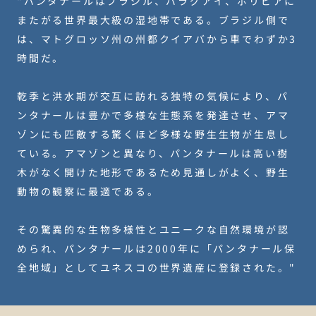
"パンタナールはブラジル、パラグアイ、ボリビアに
またがる世界最大級の湿地帯である。ブラジル側で
は、マトグロッソ州の州都クイアバから車でわずか3
時間だ。
乾季と洪水期が交互に訪れる独特の気候により、パ
ンタナールは豊かで多様な生態系を発達させ、アマ
ゾンにも匹敵する驚くほど多様な野生生物が生息し
ている。アマゾンと異なり、パンタナールは高い樹
木がなく開けた地形であるため見通しがよく、野生
動物の観察に最適である。
その驚異的な生物多様性とユニークな自然環境が認
められ、パンタナールは2000年に「パンタナール保
全地域」としてユネスコの世界遺産に登録された。"