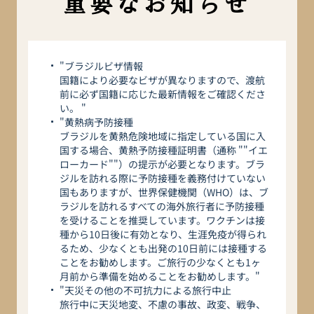
重要なお知らせ
"ブラジルビザ情報
国籍により必要なビザが異なりますので、渡航
前に必ず国籍に応じた最新情報をご確認くださ
い。 "
"黄熱病予防接種
ブラジルを黄熱危険地域に指定している国に入
国する場合、黄熱予防接種証明書（通称 ""イエ
ローカード""）の提示が必要となります。ブラ
ジルを訪れる際に予防接種を義務付けていない
国もありますが、世界保健機関（WHO）は、ブ
ラジルを訪れるすべての海外旅行者に予防接種
を受けることを推奨しています。ワクチンは接
種から10日後に有効となり、生涯免疫が得られ
るため、少なくとも出発の10日前には接種する
ことをお勧めします。ご旅行の少なくとも1ヶ
月前から準備を始めることをお勧めします。"
"天災その他の不可抗力による旅行中止
旅行中に天災地変、不慮の事故、政変、戦争、