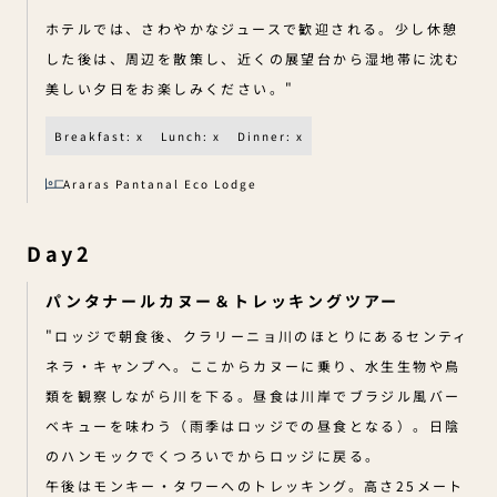
ホテルでは、さわやかなジュースで歓迎される。少し休憩
した後は、周辺を散策し、近くの展望台から湿地帯に沈む
美しい夕日をお楽しみください。"
Breakfast: x
Lunch: x
Dinner: x
Araras Pantanal Eco Lodge
Day2
パンタナールカヌー＆トレッキングツアー
"ロッジで朝食後、クラリーニョ川のほとりにあるセンティ
ネラ・キャンプへ。ここからカヌーに乗り、水生生物や鳥
類を観察しながら川を下る。昼食は川岸でブラジル風バー
ベキューを味わう（雨季はロッジでの昼食となる）。日陰
のハンモックでくつろいでからロッジに戻る。
午後はモンキー・タワーへのトレッキング。高さ25メート