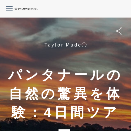
Taylor Made
パンタナールの
自然の驚異を体
験：4日間ツア