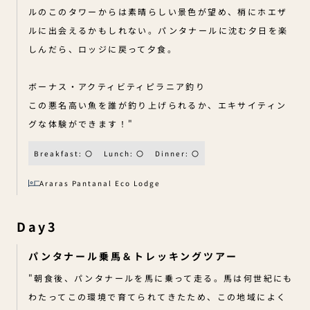
ルのこのタワーからは素晴らしい景色が望め、梢にホエザ
ルに出会えるかもしれない。パンタナールに沈む夕日を楽
しんだら、ロッジに戻って夕食。
ボーナス・アクティビティピラニア釣り
この悪名高い魚を誰が釣り上げられるか、エキサイティン
グな体験ができます！"
Breakfast: 〇
Lunch: 〇
Dinner: 〇
Araras Pantanal Eco Lodge
Day3
パンタナール乗馬＆トレッキングツアー
"朝食後、パンタナールを馬に乗って走る。馬は何世紀にも
わたってこの環境で育てられてきたため、この地域によく