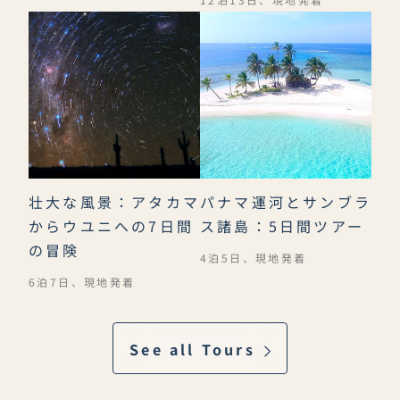
壮大な風景：アタカマ
パナマ運河とサンブラ
からウユニへの7日間
ス諸島：5日間ツアー
の冒険
4泊5日、現地発着
6泊7日、現地発着
See all Tours