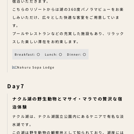
宿泊いただきます。
こちらのリゾートからは湖の360度パノラマビューをお楽
しみいただけ、広々とした快適な客室をご用意していま
す。
プールやレストランなどの充実した施設もあり、リラック
スした楽しい滞在をお約束します。
Breakfast: 〇
Lunch: 〇
Dinner: 〇
Nakuru Sopa Lodge
Day7
ナクル湖の野生動物とマサイ・マラでの贅沢な宿
泊体験
ナクル湖は、ナクル湖国立公園内にあるケニアで有名な淡
水湖です。
この湖は野生動物の観察地として知られており、湖岸には