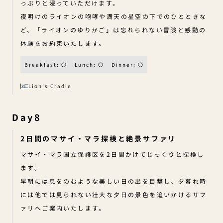
っぷりと浸っていただけます。
夜明けのライオンの咆哮や満天の星空の下でのひとときな
ど、「ライオンのゆりかご」は忘れられない冒険と感動の
体験をお約束いたします。
Breakfast: 〇
Lunch: 〇
Dinner: 〇
Lion’s Cradle
Day8
2日間のマサイ・マラ探検と絶景サファリ
マサイ・マラ国立保護区を2日間かけてじっくりと探検し
ます。
早朝には息をのむような美しい日の出を目撃し、夕暮れ時
には他では見られない壮大な夕日の景色を追いかけるサフ
ァリへご案内いたします。