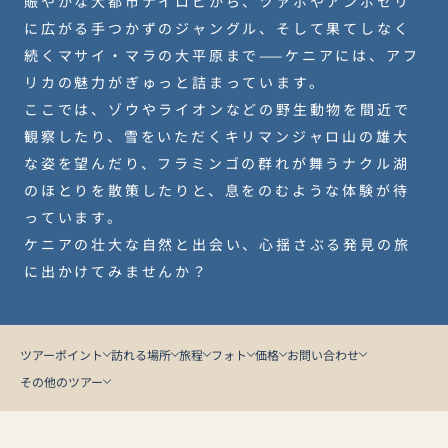
賑やかな大都市ナイロビから、ツァボやアンボセリ
に広がる手つかずのジャングル、そして果てしなく
続くマサイ・マラの大平原まで——ケニアには、アフ
リカの魅力がぎゅっと詰まっています。
ここでは、ゾウやライオンなどの野生動物を間近で
観察したり、雪をいただくキリマンジャロ山の雄大
な姿を望んだり、フラミンゴの群れが舞うナクル湖
のほとりを散策したりと、息をのむような体験が待
っています。
ケニアの壮大な自然と出会い、心揺さぶる発見の旅
に出かけてみませんか？
ツアーポイント
訪れる場所
旅程
フォト
価格
お問い合わせ
その他のツアー