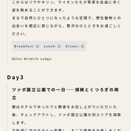
こからはゾウやキリン、ライオンたちが草原を自由に歩く
姿を眺めることができます。
まるで自然とひとつになったような空間で、野生動物との
出会いを間近に感じながら、贅沢なひとときをお過ごしく
ださい。
Breakfast: 〇
Lunch: 〇
Dinner: 〇
Voi Wildlife Lodge
Day3
ツァボ国立公園での一日——探検とくつろぎの両
立
朝はホテルでゆったりと朝食をお召し上がりいただいた
後、チェックアウトし、ツァボ国立公園の別エリアを探索
します。
正午頃に次のホテルへ到着し、そこで昼食をお楽しみくだ