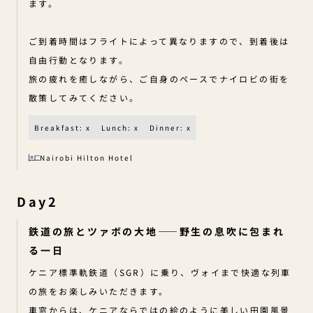
ます。
ご到着時間はフライトによって異なりますので、到着後は
自由行動となります。
旅の疲れを癒しながら、ご自身のペースでナイロビの街を
散策してみてください。
Breakfast: x
Lunch: x
Dinner: x
Nairobi Hilton Hotel
Day2
鉄道の旅とツァボの大地——野生の息吹に包まれ
る一日
ケニア標準軌鉄道（SGR）に乗り、ヴォイまで快適な列車
の旅をお楽しみいただきます。
車窓からは、ケニアならではの絵のように美しい田園風景