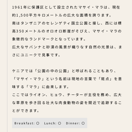
1961年に保護区として設立されたマサイ・マラは、現在
約1,500平方キロメートルの広大な面積を誇ります。
南はタンザニアのセレンゲティ国立公園と接し、西には標
高350メートルのオロオロ断崖がそびえ、マサイ・マラの
象徴的なランドマークとなっています。
広大なサバンナと砂漠の風景が織りなす自然の光景は、ま
さにユニークで見事です。
ケニアでは「公園の中の公園」と呼ばれることもあり、
「マサイ・マラ」という名前は現地の言葉で「斑点」を意
味する「マラ」に由来します。
ここではライオン、ヒョウ、チーターが主役を務め、広大
な草原を歩き回る壮大な肉食動物の姿を間近で追跡するこ
とができます。
Breakfast: 〇
Lunch: 〇
Dinner: 〇