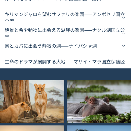
キリマンジャロを望むサファリの楽園——アンボセリ国立
公園
絶景と希少動物に出会える湖畔の楽園——ナクル湖国立公
園
鳥とカバに出会う静寂の湖——ナイバシャ湖
生命のドラマが展開する大地——マサイ・マラ国立保護区