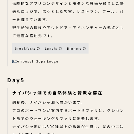
伝統的なアフリカンデザインとモダンな設備が融合した快
適なロッジで、広々とした客室、レストラン、プール、バ
ーを備えています。
野生動物の探検やアウトドア・アドベンチャーの拠点とし
て最適な宿泊先です。
Breakfast: 〇
Lunch: 〇
Dinner: 〇
Amboseli Sopa Lodge
Day5
ナイバシャ湖での自然体験と贅沢な滞在
朝食後、ナイバシャ湖へ向かいます。
プロのボートマンが案内するボートサファリと、クレセン
ト島でのウォーキングサファリに出発します。
ナイバシャ湖には300種以上の鳥類が生息し、湖の中には